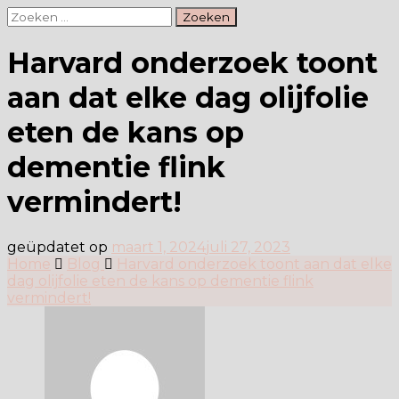
Zoeken
naar:
Harvard onderzoek toont
aan dat elke dag olijfolie
eten de kans op
dementie flink
vermindert!
geüpdatet op
maart 1, 2024
juli 27, 2023
Home
Blog
Harvard onderzoek toont aan dat elke
dag olijfolie eten de kans op dementie flink
vermindert!