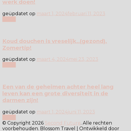
werk doen!
geüpdatet op
maart 1, 2024
februari 11, 2023
Lees
Koud douchen is vreselijk..(gezond).
Zomertip!
geüpdatet op
maart 4, 2024
mei 23, 2023
Lees
Een van de geheimen achter heel lang
leven kan een grote diversiteit in de
darmen zijn!
geüpdatet op
maart 1, 2024
juni 11, 2023
Lees
© Copyright 2026
Second Future
. Alle rechten
voorbehouden.
Blossom Travel | Ontwikkeld door