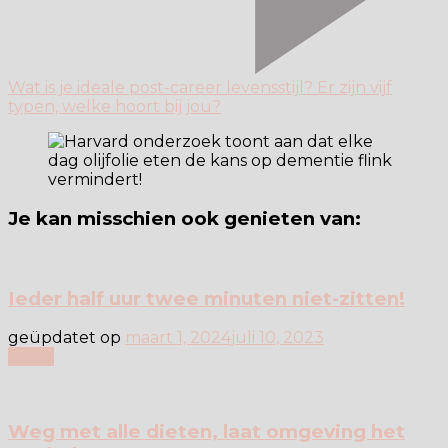
Wat is je ideale post-career levensstijl? Er zijn vijf
typen, welke hoort bij jou?
Je kan misschien ook genieten van:
Ieder half uur twee minuten niet-zitten!
geüpdatet op
maart 1, 2024
juli 10, 2023
Lees
Weg met alle dieten, laat omgeving het