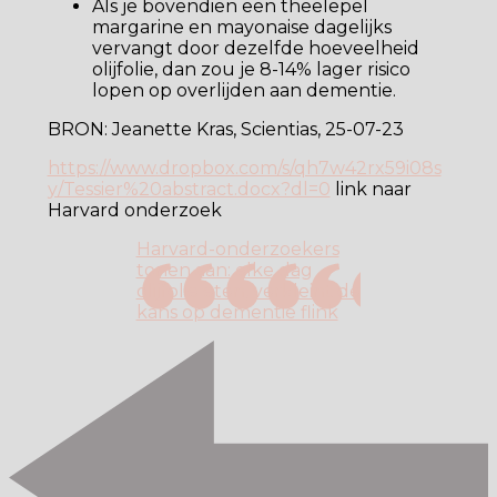
Als je bovendien een theelepel
margarine en mayonaise dagelijks
vervangt door dezelfde hoeveelheid
olijfolie, dan zou je 8-14% lager risico
lopen op overlijden aan dementie.
BRON: Jeanette Kras, Scientias, 25-07-23
https://www.dropbox.com/s/qh7w42rx59i08s
y/Tessier%20abstract.docx?dl=0
link naar
Harvard onderzoek
Harvard-onderzoekers
tonen aan: elke dag
olijfolie eten, verkleint de
kans op dementie flink
Berichtnavigatie