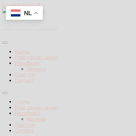
Ga naar inhoud
NL
Second Future
Home
Post-career leven
Handboek
Reviews
Over mij
Contact
Home
Post-career leven
Handboek
Reviews
Over mij
Contact